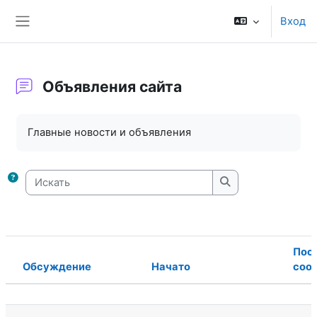
Перейти к основному содержанию
Вход
Боковая панель
Объявления сайта
Требуемые условия завершения
Главные новости и объявления
Искать
Искать
Пос
Обсуждение
Начато
соо
Статус
Список обсуждений. Показано 15 и