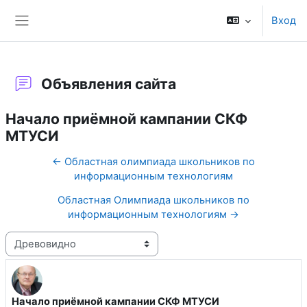
Перейти к основному содержанию
Вход
Боковая панель
Объявления сайта
Начало приёмной кампании СКФ
МТУСИ
← Областная олимпиада школьников по
информационным технологиям
Областная Олимпиада школьников по
информационным технологиям →
Режим отображения
Начало приёмной кампании СКФ МТУСИ
Количество ответов: 0