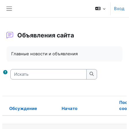
Перейти к основному содержанию
Вход
Боковая панель
Объявления сайта
Требуемые условия завершения
Главные новости и объявления
Искать
Искать
Пос
Обсуждение
Начато
соо
Статус
Список обсуждений. Показано 15 и