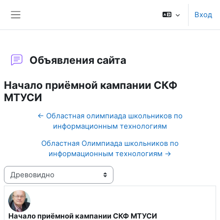
Перейти к основному содержанию
Вход
Боковая панель
Объявления сайта
Начало приёмной кампании СКФ
МТУСИ
← Областная олимпиада школьников по
информационным технологиям
Областная Олимпиада школьников по
информационным технологиям →
Режим отображения
Начало приёмной кампании СКФ МТУСИ
Количество ответов: 0