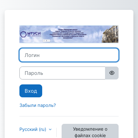
Перейти к основному содержанию
Зайти на Эле
Логин
Пароль
Вход
Забыли пароль?
Уведомление о
Русский ‎(ru)‎
файлах cookie